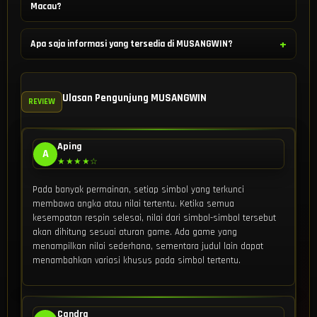
Macau?
Apa saja informasi yang tersedia di MUSANGWIN?
Ulasan Pengunjung MUSANGWIN
REVIEW
Aping
A
★★★★☆
Pada banyak permainan, setiap simbol yang terkunci
membawa angka atau nilai tertentu. Ketika semua
kesempatan respin selesai, nilai dari simbol-simbol tersebut
akan dihitung sesuai aturan game. Ada game yang
menampilkan nilai sederhana, sementara judul lain dapat
menambahkan variasi khusus pada simbol tertentu.
Candra