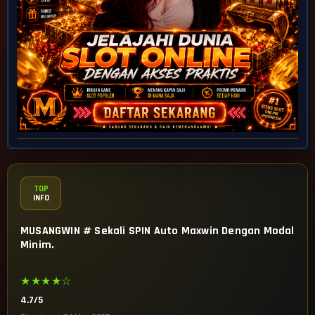
TOP
INFO
MUSANGWIN # Sekali SPIN Auto Maxwin Dengan Modal
Minim.
★★★★☆
4.7/5